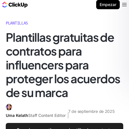
ClickUp Blog
Empezar
Ope
PLANTILLAS
Plantillas gratuitas de
contratos para
influencers para
proteger los acuerdos
de su marca
7 de septiembre de 2025
Uma Kelath
Staff Content Editor