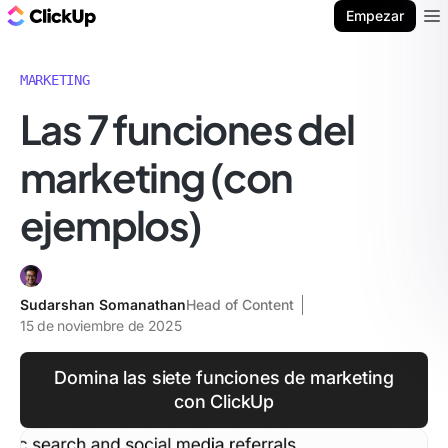
ClickUp Blog
Empezar
Ope
MARKETING
Las 7 funciones del
marketing (con
ejemplos)
Sudarshan Somanathan
Head of Content
15 de noviembre de 2025
Domina las siete funciones de marketing
con ClickUp