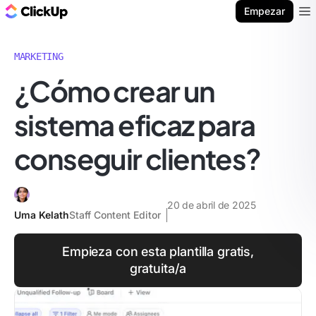
ClickUp Blog
Empezar
Ope
MARKETING
¿Cómo crear un
sistema eficaz para
conseguir clientes?
20 de abril de 2025
Uma Kelath
Staff Content Editor
Empieza con esta plantilla gratis,
gratuita/a