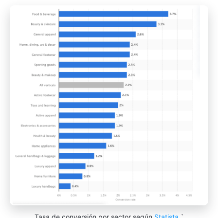
Tasa de conversión por sector según
Statista
`