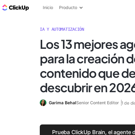
ClickUp Blog
Inicio
Producto
IA Y AUTOMATIZACIÓN
Los 13 mejores ag
para la creación 
contenido que d
descubrir en 202
Garima Behal
Senior Content Editor
1 de d
Prueba ClickUp Brain, el agente 