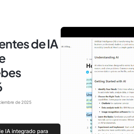
entes de IA
de
ebes
6
iciembre de 2025
de IA integrado para