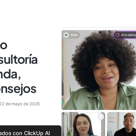
bo
ultoría
nda,
onsejos
22 de mayo de 2025
tados con ClickUp AI