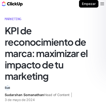
ClickUp Blog
Empezar
Ope
MARKETING
KPI de
reconocimiento de
marca: maximizar el
impacto de tu
marketing
Sudarshan Somanathan
Head of Content
3 de mayo de 2024