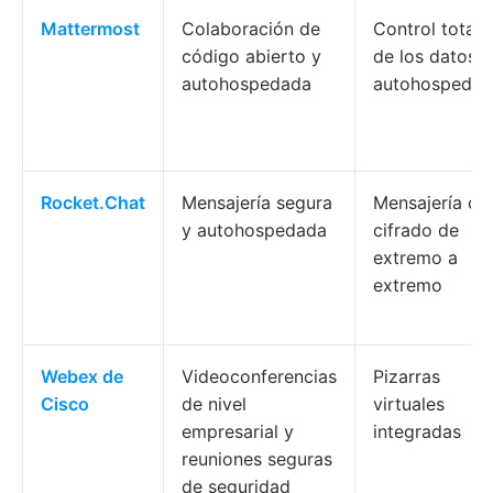
Mattermost
Colaboración de
Control total
código abierto y
de los datos,
autohospedada
autohospedaj
Rocket.Chat
Mensajería segura
Mensajería co
y autohospedada
cifrado de
extremo a
extremo
Webex de
Videoconferencias
Pizarras
Cisco
de nivel
virtuales
empresarial y
integradas
reuniones seguras
de seguridad