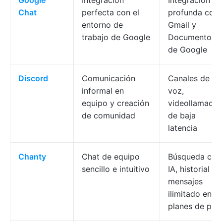
Google
Integración
Integración
Chat
perfecta con el
profunda con
entorno de
Gmail y
trabajo de Google
Documentos
de Google
Discord
Comunicación
Canales de
informal en
voz,
equipo y creación
videollamadas
de comunidad
de baja
latencia
Chanty
Chat de equipo
Búsqueda con
sencillo e intuitivo
IA, historial de
mensajes
ilimitado en lo
planes de pag