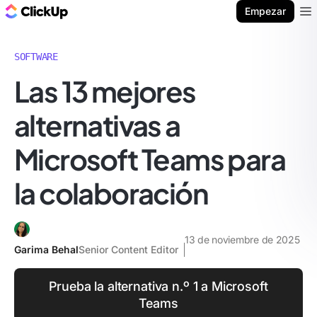
ClickUp Blog
Empezar
Ope
SOFTWARE
Las 13 mejores
alternativas a
Microsoft Teams para
la colaboración
13 de noviembre de 2025
Garima Behal
Senior Content Editor
Prueba la alternativa n.º 1 a Microsoft
Teams