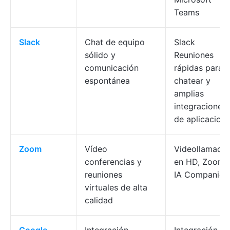
Teams
Slack
Chat de equipo
Slack
sólido y
Reuniones
comunicación
rápidas para
espontánea
chatear y
amplias
integraciones
de aplicacion
Zoom
Vídeo
Videollamada
conferencias y
en HD, Zoom
reuniones
IA Companion
virtuales de alta
calidad