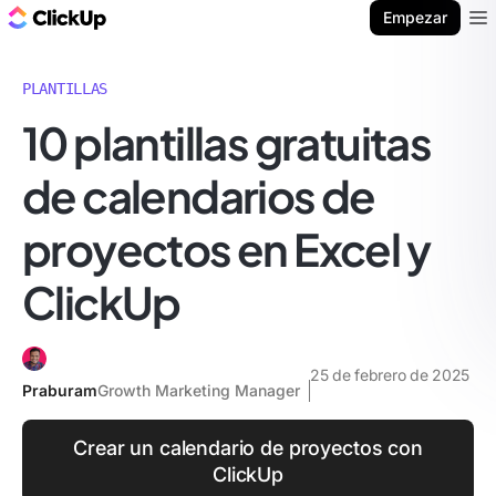
ClickUp Blog
Empezar
Ope
PLANTILLAS
10 plantillas gratuitas
de calendarios de
proyectos en Excel y
ClickUp
25 de febrero de 2025
Praburam
Growth Marketing Manager
Crear un calendario de proyectos con
ClickUp