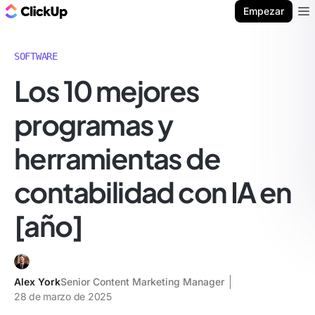
ClickUp Blog
Empezar
Ope
SOFTWARE
Los 10 mejores
programas y
herramientas de
contabilidad con IA en
[año]
Alex York
Senior Content Marketing Manager
28 de marzo de 2025