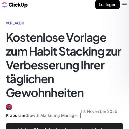
ClickUp Blog
Loslegen
Ope
VORLAGEN
Kostenlose Vorlage
zum Habit Stacking zur
Verbesserung Ihrer
täglichen
Gewohnheiten
16. November 2025
Praburam
Growth Marketing Manager