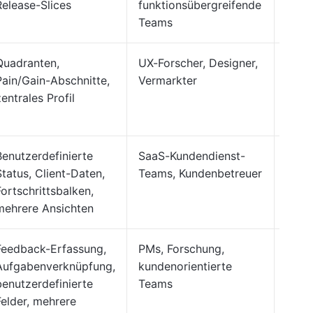
Release-Slices
funktionsübergreifende
Teams
Quadranten,
UX-Forscher, Designer,
Clic
Pain/Gain-Abschnitte,
Vermarkter
Whit
zentrales Profil
Benutzerdefinierte
SaaS-Kundendienst-
Clic
Status, Client-Daten,
Teams, Kundenbetreuer
Liste
Fortschrittsbalken,
mehrere Ansichten
Feedback-Erfassung,
PMs, Forschung,
Clic
Aufgabenverknüpfung,
kundenorientierte
Liste,
benutzerdefinierte
Teams
Board
Felder, mehrere
Doku