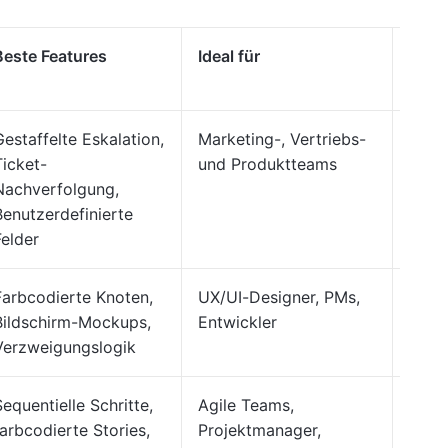
Beste Features
Ideal für
Visue
Form
Gestaffelte Eskalation,
Marketing-, Vertriebs-
Clic
Ticket-
und Produktteams
Whit
Nachverfolgung,
Benutzerdefinierte
Felder
Farbcodierte Knoten,
UX/UI-Designer, PMs,
Clic
Bildschirm-Mockups,
Entwickler
Whit
Verzweigungslogik
Sequentielle Schritte,
Agile Teams,
Clic
farbcodierte Stories,
Projektmanager,
Whit