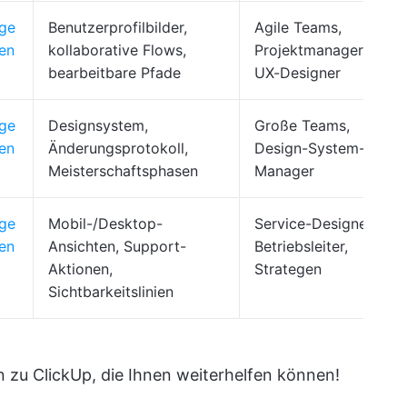
age
Benutzerprofilbilder,
Agile Teams,
en
kollaborative Flows,
Projektmanager,
bearbeitbare Pfade
UX-Designer
age
Designsystem,
Große Teams,
en
Änderungsprotokoll,
Design-System-
Meisterschaftsphasen
Manager
age
Mobil-/Desktop-
Service-Designer,
en
Ansichten, Support-
Betriebsleiter,
Aktionen,
Strategen
Sichtbarkeitslinien
en zu ClickUp, die Ihnen weiterhelfen können!