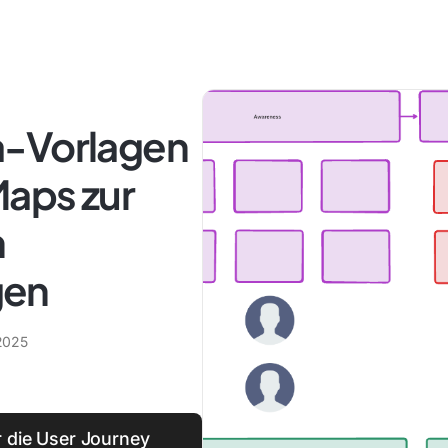
a-Vorlagen
Maps zur
n
gen
2025
r die User Journey