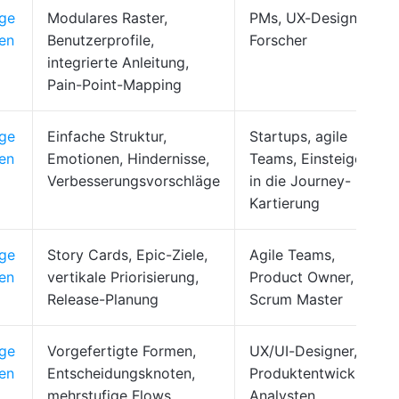
age
Modulares Raster,
PMs, UX-Designer,
en
Benutzerprofile,
Forscher
integrierte Anleitung,
Pain-Point-Mapping
age
Einfache Struktur,
Startups, agile
en
Emotionen, Hindernisse,
Teams, Einsteiger
Verbesserungsvorschläge
in die Journey-
Kartierung
age
Story Cards, Epic-Ziele,
Agile Teams,
en
vertikale Priorisierung,
Product Owner,
Release-Planung
Scrum Master
age
Vorgefertigte Formen,
UX/UI-Designer,
en
Entscheidungsknoten,
Produktentwickler,
mehrstufige Flows
Analysten