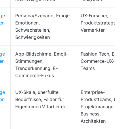
age
Persona/Szenario, Emoji-
UX-Forscher,
en
Emotionen,
Produktstrategen,
Schwachstellen,
Vermarkter
Schwierigkeiten
age
App-Bildschirme, Emoji-
Fashion Tech, E-
en
Stimmungen,
Commerce-UX-
Trenderkennung, E-
Teams
Commerce-Fokus
age
UX-Skala, unerfüllte
Enterprise-
en
Bedürfnisse, Felder für
Produktteams, IT-
Eigentümer/Mitarbeiter
Projektmanager,
Business-
Architekten