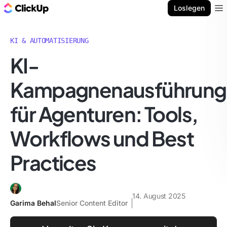
ClickUp Blog
Loslegen
Ope
KI & AUTOMATISIERUNG
KI-
Kampagnenausführung
für Agenturen: Tools,
Workflows und Best
Practices
14. August 2025
Garima Behal
Senior Content Editor