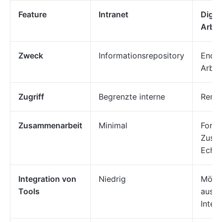
Feature
Intranet
Digita
Arbei
Zweck
Informationsrepository
End-
Arbei
Zugriff
Begrenzte interne
Remot
Zusammenarbeit
Minimal
Fortsc
Zusam
Echtz
Integration von
Niedrig
Mögli
Tools
aus ü
Integ