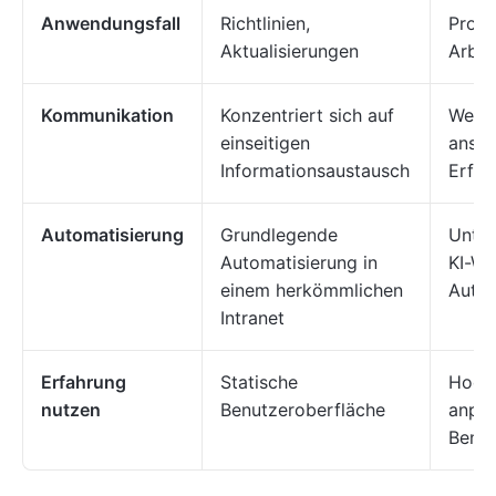
Anwendungsfall
Richtlinien,
Proje
Aktualisierungen
Arbei
Kommunikation
Konzentriert sich auf
Wechs
einseitigen
ansp
Informationsaustausch
Erfah
Automatisierung
Grundlegende
Unter
Automatisierung in
KI-Wo
einem herkömmlichen
Autom
Intranet
Erfahrung
Statische
Hochf
nutzen
Benutzeroberfläche
anpa
Benut