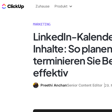
ClickUp Blog
Zuhause
Produkt
MARKETING
LinkedIn-Kalende
Inhalte: So plane
terminieren Sie B
effektiv
Preethi Anchan
Senior Content Editor
29. 