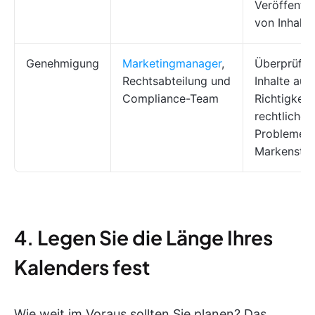
Veröffentli
von Inhalte
Genehmigung
Marketingmanager
,
Überprüfen
Rechtsabteilung und
Inhalte auf
Compliance-Team
Richtigkeit,
rechtliche
Probleme 
Markenstan
4. Legen Sie die Länge Ihres
Kalenders fest
Wie weit im Voraus sollten Sie planen? Das