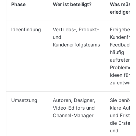
Phase
Wer ist beteiligt?
Was müsse
erledigen?
Ideenfindung
Vertriebs-, Produkt-
Freigeben 
und
Kundenfrag
Kundenerfolgsteams
Feedback 
häufig
auftretend
Probleme,
Ideen für I
zu entwicke
Umsetzung
Autoren, Designer,
Sie benöti
Video-Editors und
klare Aufg
Channel-Manager
und Fristen
die Erstell
und