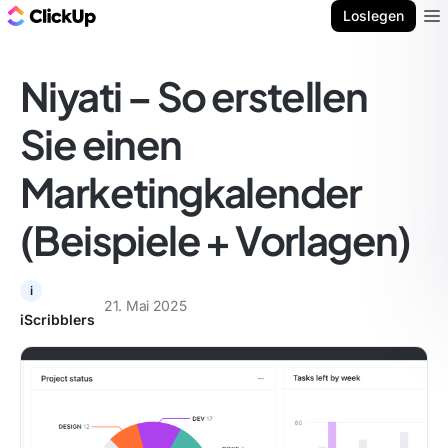
ClickUp Blog
Loslegen
Ope
Niyati – So erstellen
Sie einen
Marketingkalender
(Beispiele + Vorlagen)
i
21. Mai 2025
iScribblers