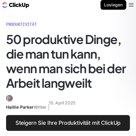
ClickUp Blog
Loslegen
Ope
PRODUKTIVITÄT
50 produktive Dinge,
die man tun kann,
wenn man sich bei der
Arbeit langweilt
15. April 2025
Haillie Parker
Writer
Steigern Sie Ihre Produktivität mit ClickUp