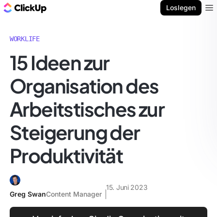
ClickUp Blog
Loslegen
Ope
WORKLIFE
15 Ideen zur
Organisation des
Arbeitstisches zur
Steigerung der
Produktivität
15. Juni 2023
Greg Swan
Content Manager