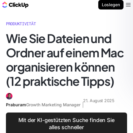
ClickUp Blog
Loslegen
Ope
PRODUKTIVITÄT
Wie Sie Dateien und
Ordner auf einem Mac
organisieren können
(12 praktische Tipps)
21. August 2025
Praburam
Growth Marketing Manager
Mit der KI-gestützten Suche finden Sie
alles schneller