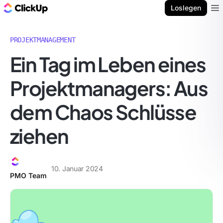
ClickUp Blog
Loslegen
Ope
PROJEKTMANAGEMENT
Ein Tag im Leben eines
Projektmanagers: Aus
dem Chaos Schlüsse
ziehen
10. Januar 2024
PMO Team