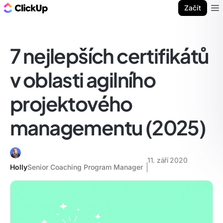
ClickUp blog
Začít
Ope
7 nejlepších certifikátů
v oblasti agilního
projektového
managementu (2025)
11. září 2020
Holly
Senior Coaching Program Manager