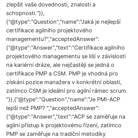
zlepšit vaše dovednosti, znalosti a
schopnosti.“}},
{"@type":"Question","name":"Jaká je nejlepší
certifikace agilního projektového
managementu?","acceptedAnswer":
{"@type":"Answer","text":"Certifikace agilního
projektového managementu se liší v závislosti
na kariérní dráze, ale nejčastěji se jedná o
certifikace PMP a CSM. PMP je vhodná pro
získání pozice manažera v konkrétní oblasti,
zatímco CSM je ideální pro agilní rámec scrum.
"}},{"@type":"Question","name":"Je PMI-ACP
lepší než PMP? ","acceptedAnswer":
{"@type":"Answer","text":"ACP se zaměřuje na
agilní přístup k projektovému řízení, zatímco
PMP se zaměřuje na tradiční metodiky