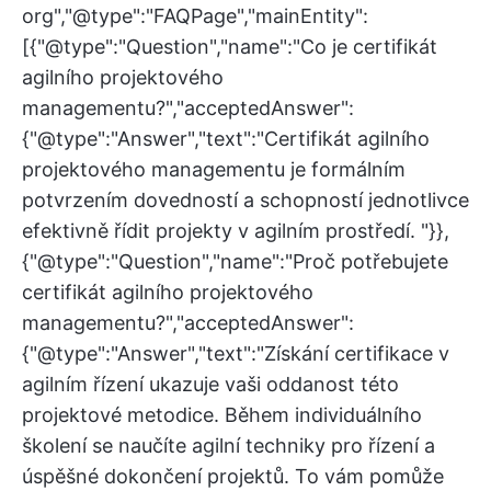
org","@type":"FAQPage","mainEntity":
[{"@type":"Question","name":"Co je certifikát
agilního projektového
managementu?","acceptedAnswer":
{"@type":"Answer","text":"Certifikát agilního
projektového managementu je formálním
potvrzením dovedností a schopností jednotlivce
efektivně řídit projekty v agilním prostředí. "}},
{"@type":"Question","name":"Proč potřebujete
certifikát agilního projektového
managementu?","acceptedAnswer":
{"@type":"Answer","text":"Získání certifikace v
agilním řízení ukazuje vaši oddanost této
projektové metodice. Během individuálního
školení se naučíte agilní techniky pro řízení a
úspěšné dokončení projektů. To vám pomůže