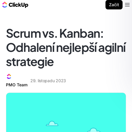
ClickUp blog
Začít
Ope
Scrum vs. Kanban:
Odhalení nejlepší agilní
strategie
29. listopadu 2023
PMO Team