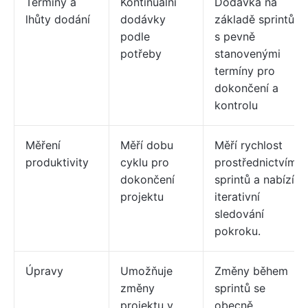
Termíny a
Kontinuální
Dodávka na
lhůty dodání
dodávky
základě sprintů
podle
s pevně
potřeby
stanovenými
termíny pro
dokončení a
kontrolu
Měření
Měří dobu
Měří rychlost
produktivity
cyklu pro
prostřednictvím
dokončení
sprintů a nabízí
projektu
iterativní
sledování
pokroku.
Úpravy
Umožňuje
Změny během
změny
sprintů se
projektu v
obecně