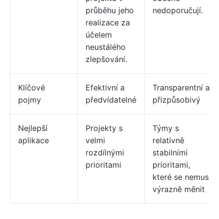
průběhu jeho
nedoporučují.
realizace za
účelem
neustálého
zlepšování.
Klíčové
Efektivní a
Transparentní a
pojmy
předvídatelné
přizpůsobivý
Nejlepší
Projekty s
Týmy s
aplikace
velmi
relativně
rozdílnými
stabilními
prioritami
prioritami,
které se nemusí
výrazně měnit