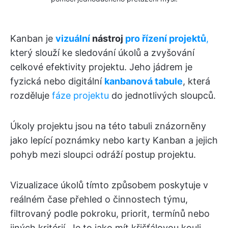
Kanban je
vizuální
nástroj
pro řízení projektů
,
který slouží ke sledování úkolů a zvyšování
celkové efektivity projektu. Jeho jádrem je
fyzická nebo digitální
kanbanová tabule
, která
rozděluje
fáze projektu
do jednotlivých sloupců.
Úkoly projektu jsou na této tabuli znázorněny
jako lepící poznámky nebo karty Kanban a jejich
pohyb mezi sloupci odráží postup projektu.
Vizualizace úkolů tímto způsobem poskytuje v
reálném čase přehled o činnostech týmu,
filtrovaný podle pokroku, priorit, termínů nebo
jiných kritérií. Je to jako mít křišťálovou kouli,