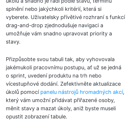
úkolů a snadno je řadí podle stavu, termínu
splnění nebo jakýchkoli kritérií, která si
vyberete. Uživatelsky přívětivé rozhraní s funkcí
drag-and-drop zjednodušuje navigaci a
umožňuje vám snadno upravovat priority a
stavy.
Přizpůsobte svou tabuli tak, aby vyhovovala
jakémukoli pracovnímu postupu, ať už se jedná
o sprint, uvedení produktu na trh nebo
vícestupňové dodání. Zefektivněte aktualizace
úkolů pomocí
panelu nástrojů hromadných akcí
,
který vám umožní přidávat přiřazené osoby,
měnit stavy a mazat úkoly, aniž byste museli
opustit zobrazení tabule.