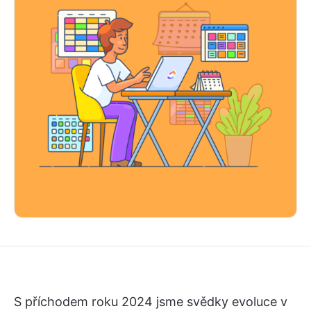
S příchodem roku 2024 jsme svědky evoluce v