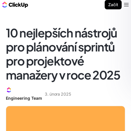
ClickUp blog
Začít
Ope
10 nejlepších nástrojů
pro plánování sprintů
pro projektové
manažery v roce 2025
3. února 2025
Engineering Team