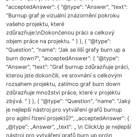
"acceptedAnswer": { "@type": "Answer", "text":
"Burnup graf je vizuální znázornění pokroku
vašeho projektu, které
zdůrazňuje:\nDokončenou práci a celkový
objem práce na projektu. " } }, { "@type":
"Question", "name": "Jak se liší grafy burn up a
burn down?", "acceptedAnswer": { "@type":
"Answer", "text": "Graf burnup zdůrazňuje práci,
kterou jste dokončili, ve srovnání s celkovým
rozsahem projektu, zatímco graf burn down
zdůrazňuje množství práce, které v projektu
zbývá. " } }, { "@type": "Question", "name": "Jaký
je nejlepší nástroj pro vytváření grafů burnup
pro agilní řízení projektů?", „acceptedAnswer“: {
„@type“: „Answer“, „text“: „ \n ClickUp je nejlepší
nástroj pro vytváření grafů burn up pro\n