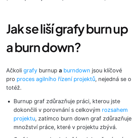
Jak se liší grafy burn up
a burn down?
Ačkoli
grafy
burnup
a
burndown
jsou klíčové
pro
proces agilního řízení projektů
, nejedná se o
totéž.
Burnup graf zdůrazňuje práci, kterou jste
dokončili v porovnání s celkovým
rozsahem
projektu
, zatímco burn down graf zdůrazňuje
množství práce, které v projektu zbývá.