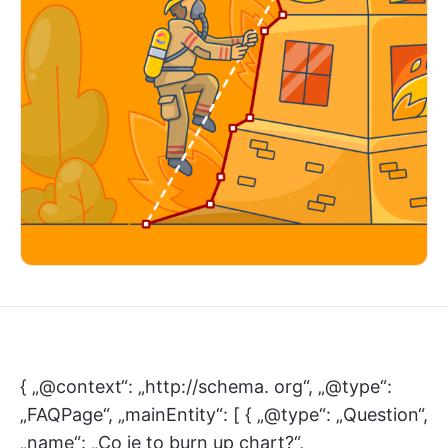
{ „@context“: „http://schema. org“, „@type“:
„FAQPage“, „mainEntity“: [ { „@type“: „Question“,
„name“: „Co je to burn up chart?“,