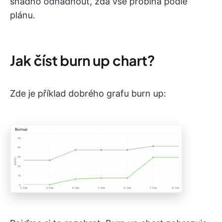
snadno odhadnout, zda vše probíhá podle
plánu.
Jak číst burn up chart?
Zde je příklad dobrého grafu burn up: