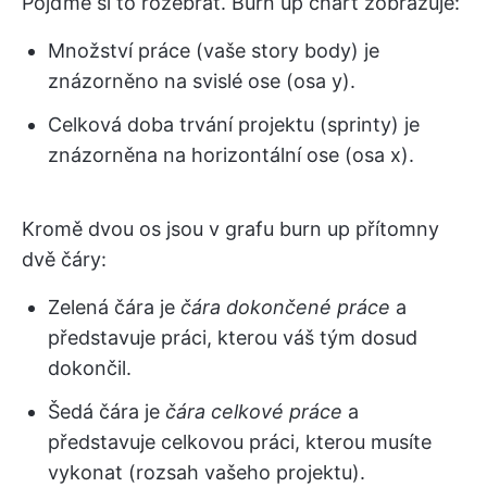
Pojďme si to rozebrat. Burn up chart zobrazuje:
Množství práce (vaše story body) je
znázorněno na svislé ose (osa y).
Celková doba trvání projektu (sprinty) je
znázorněna na horizontální ose (osa x).
Kromě dvou os jsou v grafu burn up přítomny
dvě čáry:
Zelená čára je
čára dokončené práce
a
představuje práci, kterou váš tým dosud
dokončil.
Šedá čára je
čára celkové práce
a
představuje celkovou práci, kterou musíte
vykonat (rozsah vašeho projektu).