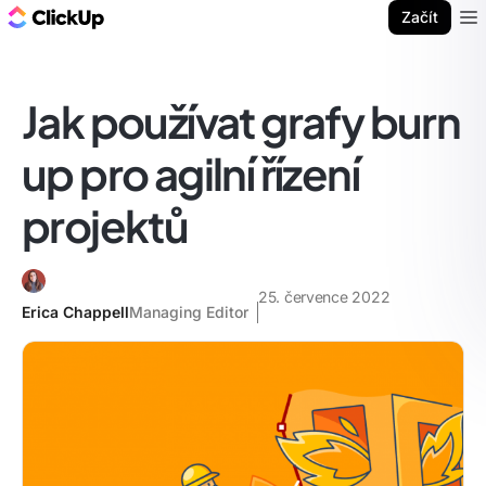
ClickUp blog
Začít
Ope
Jak používat grafy burn
up pro agilní řízení
projektů
25. července 2022
Erica Chappell
Managing Editor