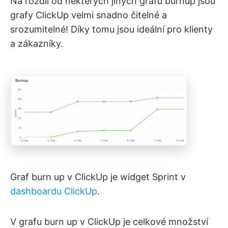
Na rozdíl od některých jiných grafů burnup jsou
grafy ClickUp velmi snadno čitelné a
srozumitelné! Díky tomu jsou ideální pro klienty
a zákazníky.
Graf burn up v ClickUp je widget Sprint v
dashboardu ClickUp
.
V grafu burn up v ClickUp je celkové množství