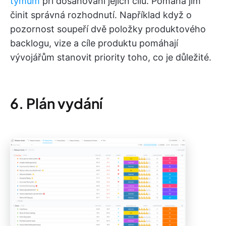
týmům
při dosahování jejich cílů. Pomáhá jim
činit správná rozhodnutí. Například když o
pozornost soupeří dvě položky produktového
backlogu, vize a cíle produktu pomáhají
vývojářům stanovit priority toho, co je důležité.
6. Plán vydání