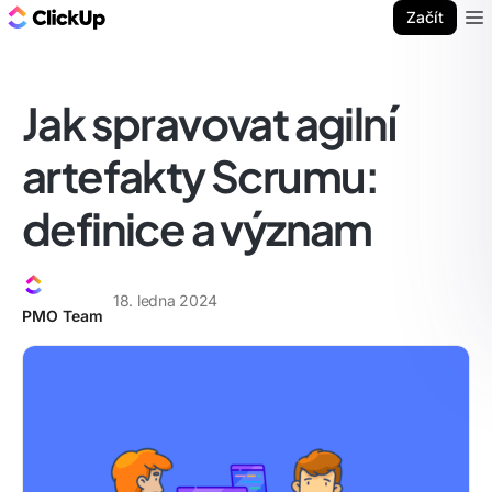
ClickUp blog
Začít
Ope
Jak spravovat agilní
artefakty Scrumu:
definice a význam
18. ledna 2024
PMO Team