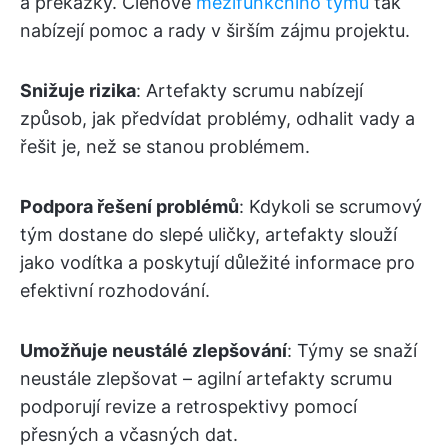
a překážky. Členové
mezifunkčního týmu
tak
nabízejí pomoc a rady v širším zájmu projektu.
Snižuje rizika
: Artefakty scrumu nabízejí
způsob, jak předvídat problémy, odhalit vady a
řešit je, než se stanou problémem.
Podpora řešení problémů
: Kdykoli se scrumový
tým dostane do slepé uličky, artefakty slouží
jako vodítka a poskytují důležité informace pro
efektivní rozhodování.
Umožňuje neustálé zlepšování
: Týmy se snaží
neustále zlepšovat – agilní artefakty scrumu
podporují revize a retrospektivy pomocí
přesných a včasných dat.