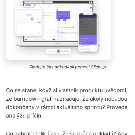
Sledujte čas odkudkoli pomocí ClickUp
Co se stane, když si vlastník produktu uvědomí,
že burndown graf naznačuje, že úkoly nebudou
dokončeny v rámci aktuálního sprintu? Provede
analýzu příčin.
Co zabralo tolik času, že se práce odkládá? Aby