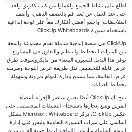
اطلع على نشاط الجميع واعملوا عن كثب كفريق واحد،
حتى عند العمل عن بُعد. قم بالعصف الذهني، وأضف
الملاحظات، واجمع أفضل أفكارك معاً على لوحة إبداعية
باستخدام سبورة ClickUp Whiteboards
ClickUp هي منصة إنتاجية شاملة تقدم مجموعة واسعة
من الميزات للتخطيط والتنظيم والتعاون في المشاريع.
يوفر هذا البديل للسبورة البيضاء من مايكروسوفت طرق
عرض قابلة للتخصيص مثل طريقة عرض اللوحة وطريقة
عرض القائمة، مما يسمح بإدارة المهام بمرونة وسهولة
تخطيط العمليات
.
يتيح لك ClickUp أيضًا تعيين
عناصر الإجراء
لأعضاء
الفريق وتتبع إنجازها باستخدام التعليقات المخصصة. على
عكس ClickUp، يركز Microsoft Whiteboard بشكل
أساسي على ميزات السبورة التعاونية وليس على إدارة
المهام الشاملة و
أدوات الإنتاجية
لربط جميع الفرق
ميزة