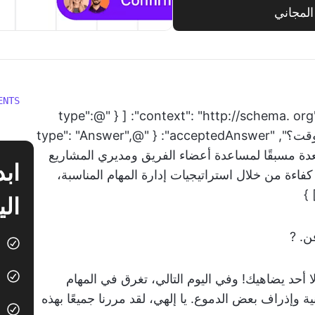
المجاني
ENTS
{ "@context": "http://schema. org", "@type": "FAQPage", "mainEntity": [ { "@type":
"Question", "name": "ما هو نموذج إدارة الوقت؟", "acceptedAnswer": { "@type": "Answer",
 معدة مسبقًا لمساعدة أعضاء الفريق ومديري المشاريع
اءة من خلال استراتيجيات إدارة المهام المناسبة،
 }
الي
ن. ?
 أحد يضاهيك! وفي اليوم التالي، تغرق في المهام
إذراف بعض الدموع. يا إلهي، لقد مررنا جميعًا بهذه