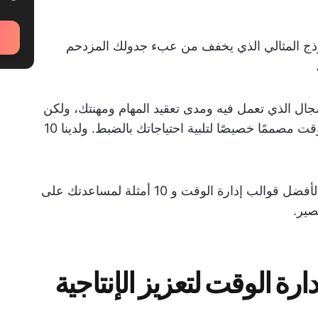
موذج المثالي الذي يخفف من عبء جدولك المزدحم
 الذي تعمل فيه ومدى تعقيد المهام ومهنتك، ولكن
مهما كان الأمر، فستجد دائمًا نموذجًا لإدارة الوقت مصممًا خصيصًا لتلبية احتياجاتك بالضبط. ولدينا 10
تابع القراءة بينما نتعمق في الميزات الرئيسية لأفضل قوالب إدارة الوقت و 10 أمثلة لمساعدتك على
صير.