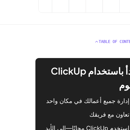
TABLE OF CONT
ابدأ باستخدام ClickUp
وم
إدارة جميع أعمالك في مكان واحد
تعاون مع فريقك
استخدم ClickUp مجانًا—إلى الأبد