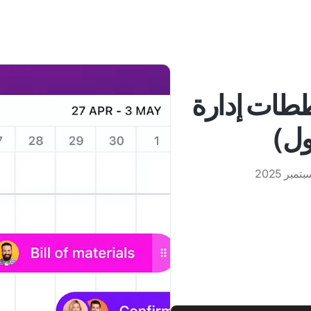
خططات إدارة
ول)