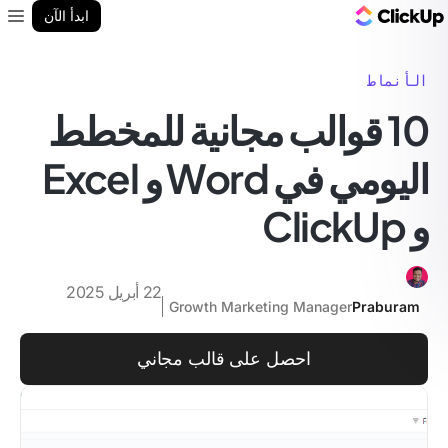
مدونة ClickUp
ابدأ الآن
enu
الأنماط
10 قوالب مجانية للمخطط
اليومي في Word و Excel
و ClickUp
22 أبريل 2025
Growth Marketing Manager
Praburam
احصل على قالب مجاني