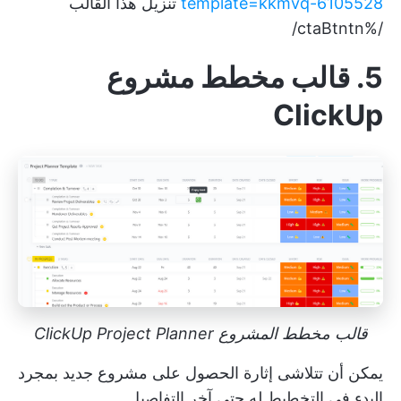
template=kkmvq-6105528
تنزيل هذا القالب
/%ctaBtntn/
5. قالب مخطط مشروع
ClickUp
قالب مخطط المشروع ClickUp Project Planner
يمكن أن تتلاشى إثارة الحصول على مشروع جديد بمجرد
البدء في التخطيط له حتى آخر التفاصيل.