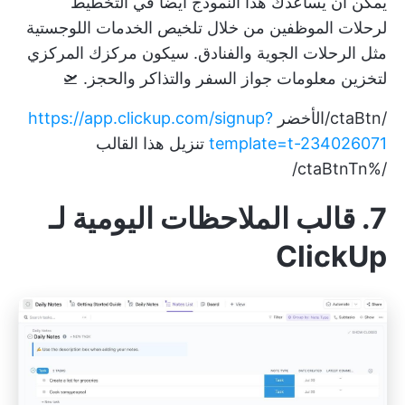
يمكن أن يساعدك هذا النموذج أيضاً في التخطيط
لرحلات الموظفين من خلال تلخيص الخدمات اللوجستية
مثل الرحلات الجوية والفنادق. سيكون مركزك المركزي
لتخزين معلومات جواز السفر والتذاكر والحجز. 🛫
/ctaBtn/الأخضر
https://app.clickup.com/signup?
template=t-234026071
تنزيل هذا القالب
/%ctaBtnTn/
7. قالب الملاحظات اليومية لـ
ClickUp