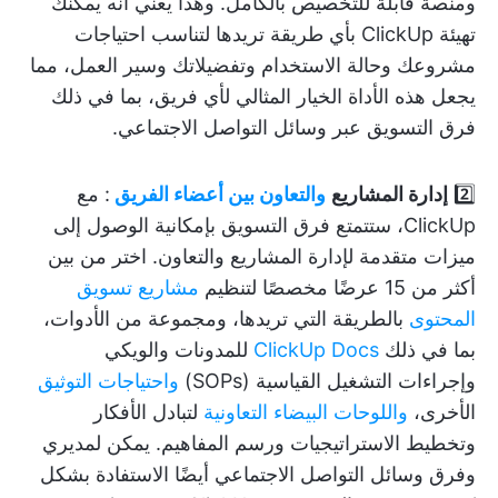
ومنصة قابلة للتخصيص بالكامل. وهذا يعني أنه يمكنك
تهيئة ClickUp بأي طريقة تريدها لتناسب احتياجات
مشروعك وحالة الاستخدام وتفضيلاتك وسير العمل، مما
يجعل هذه الأداة الخيار المثالي لأي فريق، بما في ذلك
فرق التسويق عبر وسائل التواصل الاجتماعي.
2️⃣
إدارة المشاريع
والتعاون بين أعضاء الفريق
: مع
ClickUp، ستتمتع فرق التسويق بإمكانية الوصول إلى
ميزات متقدمة لإدارة المشاريع والتعاون. اختر من بين
أكثر من 15 عرضًا مخصصًا لتنظيم
مشاريع تسويق
المحتوى
بالطريقة التي تريدها، ومجموعة من الأدوات،
بما في ذلك
ClickUp Docs
للمدونات والويكي
وإجراءات التشغيل القياسية (SOPs)
واحتياجات التوثيق
الأخرى،
واللوحات البيضاء التعاونية
لتبادل الأفكار
وتخطيط الاستراتيجيات ورسم المفاهيم. يمكن لمديري
وفرق وسائل التواصل الاجتماعي أيضًا الاستفادة بشكل