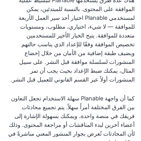
هناك عدة طرق يستخدمها Planable لتبسيط عملية
الموافقة على المحتوى. بالنسبة للمبتدئين، يمكن
لمستخدمي Planable اختيار أحد سير العمل الأربعة
للموافقة — لا شيء، اختياري، مطلوب، ومستويات
متعددة للموافقة. يتيح الخيار الأخير للمستخدمين
تخصيص الموافقة وفقًا للإعداد الذي يناسب حالتهم
ويضيف طبقة إضافية من الأمان من خلال إخضاع
المنشورات لسلسلة موافقة قبل النشر. على سبيل
المثال، يمكنك ضبط الإعداد بحيث يجب أن تمر
المنشورات أولاً عبر القسم القانوني للعميل قبل النشر.
كما أن واجهة Planable سهلة الاستخدام تجعل التعاون
بين الفرق المختلفة أمراً سهلاً. يتم تجميع محادثات
فريقك في منصة واحدة، ويمكنك بسهولة الإشارة إلى
أعضاء آخرين لبدء المناقشات أو مراجعة المحتوى. وذلك
لأن المحادثات تُعرض بجوار المنشور المعني مباشرةً في