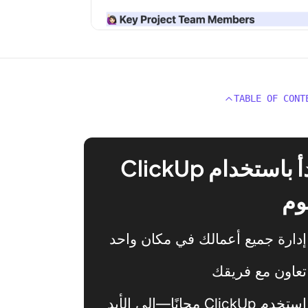
TABLE OF CONT
ابدأ باستخدام ClickUp
وم
إدارة جميع أعمالك في مكان واحد
تعاون مع فريقك
استخدم ClickUp مجانًا—إلى الأبد