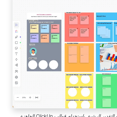
 الرشيق باستخدام قوالب ClickUp الجاهزة