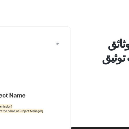
ثائق
 توثيق