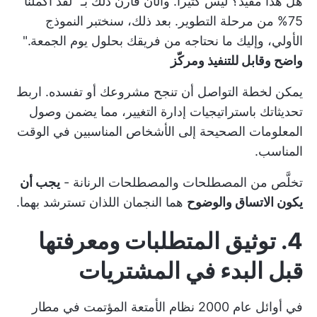
هل هذا مفيد؟ ليس كثيراً. والآن قارن ذلك بـ "لقد أكملنا
75% من مرحلة التطوير. بعد ذلك، سنختبر النموذج
الأولي، وإليك ما نحتاجه من فريقك بحلول يوم الجمعة."
واضح وقابل للتنفيذ ومركّز
يمكن لخطة التواصل أن تنجح مشروعك أو تفسده. اربط
تحديثاتك باستراتيجيات إدارة التغيير، مما يضمن وصول
المعلومات الصحيحة إلى الأشخاص المناسبين في الوقت
المناسب.
تخلَّص من المصطلحات والمصطلحات الرنانة -
يجب أن
يكون الاتساق والوضوح
هما النجمان اللذان تسترشد بهما.
4. توثيق المتطلبات ومعرفتها
قبل البدء في المشتريات
في أوائل عام 2000
نظام الأمتعة المؤتمت في مطار