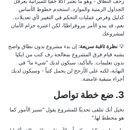
زحف النطاق - وهو ما يُعتبر آكلًا خفيًا للميزانية يعرقل
الجداول الزمنية والموارد. استخدم خطوط الأساس
كدليل وفرض عمليات التحكم في التغيير لأي تعديلات.
نعم، قد يبدو الأمر بيروقراطيًا، لكن اعتبره حزام الأمان
لمشروعك
💡
نظرة ثاقبة سريعة:
إن بدء مشروع بدون نطاق واضح
يشبه قيام فرق المشروع بمعالجة رف كتب من ايكيا
بدون تعليمات. بالتأكيد، سيكون لديك "شيء ما" في
النهاية، لكنه على الأرجح لن يحمل كتباً - وسيكون لديك
أجزاء متبقية غامضة.
3. ضع خطة تواصل
تخيل أنك تتلقى تحديثًا للمشروع يقول "تسير الأمور كما
هو مخطط لها."