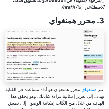
_/مرجع/
/مدونة؟ ص=58935
أدوات تسويق الذكاء
الاصطناعي
_
%/%href/
3. محرر همنغواي
عبر
همنغواي
محرر همنغواي هو أداة مساعدة في الكتابة
تهدف إلى تعزيز إمكانية قراءة كتاباتك. وهو يحقق هذا
الهدف من خلال منح الكُتّاب إمكانية الوصول إلى تطبيق