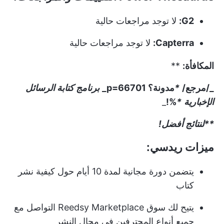
G2:
لا توجد مراجعات حالية
Capterra:
لا توجد مراجعات حالية
المكافأة:
**
_/مرجع/
*
مدونة؟ p=66701_
برنامج كتابة الرسائل
الإخبارية
*
%
!
_
**لنتائج أفضل!
ميزات ريدسي:
يتضمن دورة مجانية لمدة 10 أيام حول كيفية نشر
كتاب
يتيح لك سوق Reedsy Marketplace التواصل مع
جميع أنواع المحترفين في مجال النشر