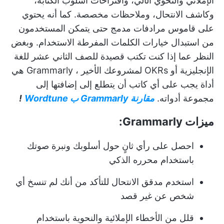
الإملائي والنحوي الآلي، واقتراحات أسلوب الكتابة،
وكاشف الانتحال، وملاحظات مخصصة. كما أنه يحتوي
على قاموس مرادفات مدمج حتى يتمكن المستخدمون
من استبدال خيارات الكلمات المفرطة الاستخدام. وبغض
النظر عما إذا كنت تكتب قصيدة للصف الثاني عشر للغة
الإنجليزية أو
OKRs لمشروعك الأخير
، Grammarly هي
أداة يجب على أي كاتب أن يتطلع إلى إضافتها إلى
مجموعة أدواته.
مقارنة Grammarly ب Wordtune
!
ميزات Grammarly:
احصل على رأي ثانٍ حول أسلوبك ونبرة صوتك
باستخدام محرره الذكي
استخدم مدقق الانتحال للتأكد من أنك لم تنسخ أي
شخص عن غير قصد
قلل من الأخطاء الإملائية والنحوية باستخدام