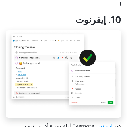
!
10. إيفرنوت
عبر
إيفرنوت
Evernote أداة مفيدة أخرى لتدوين