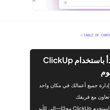
TABLE OF CONT
ابدأ باستخدام ClickUp
وم
إدارة جميع أعمالك في مكان واحد
تعاون مع فريقك
استخدم ClickUp مجانًا—إلى الأبد