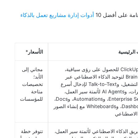
مة على أفضل 10
أدوات إدارة مشاريع تعمل بالذكاء
 الرئيسية
الأسعار
*
ClickUp Brain للحصول على رؤى سياقية،
مجاني إلى
وBrain MAX لتوحيد الذكاء الاصطناعي عبر
الأبد؛
أنظمة التشغيل، وTalk-to-Text لإدخال أسرع
تخصيصات
بأربع مرات، وAI Agents لأتمتة سير العمل،
متاحة
وEnterprise Search، وAutomations، وDocs،
للمؤسسات
وDashboards، وWhiteboards مع إنشاء الصور
 الاصطناعي
ريق الذكاء الاصطناعي لأتمتة سير العمل،
تتوفر خطة