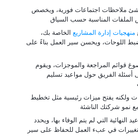
نشئ ملاحظات اجتماعات فورية، ويخصص
ض الملفات المناسبة حسب السياق
منهجيات إدارة المشاريع
الخاصة بك،
يضبط اللوحات، ويحسن سير العمل بناءً على
غ قوائم المراجعة والموجزات، ويقوم
لى أسئلة الفريق حول مواعيد تسليم
يات ولكنه يفتح ميزات رئيسية مثل تخطيط
 مع نمو شركتك الناشئة
اعيد النهائية التي لم يتم الوفاء بها، ويحدد
تغييرات في عبء العمل للحفاظ على سير