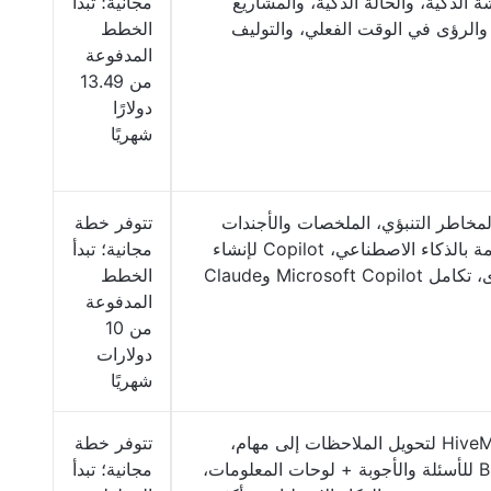
ة الذكية، والحالة الذكية، والمشاريع
مجانية؛ تبدأ
 والرؤى في الوقت الفعلي، والتوليف
الخطط
المدفوعة
من 13.49
دولارًا
شهريًا
لمخاطر التنبؤي، الملخصات والأجندات
تتوفر خطة
المدعومة بالذكاء الاصطناعي، Copilot لإنشاء
مجانية؛ تبدأ
Microsoft Copi وClaude
الخطط
المدفوعة
من 10
دولارات
شهريًا
HiveMind AI لتحويل الملاحظات إلى مهام،
تتوفر خطة
Buzz AI للأسئلة والأجوبة + لوحات المعلومات،
مجانية؛ تبدأ