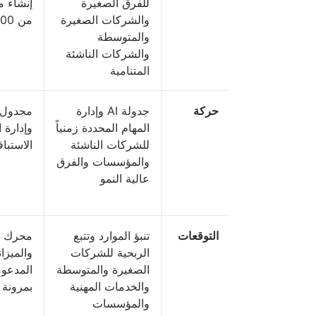
للفرق الصغيرة
إنشاء م
والشركات الصغيرة
من 1000 عملية تكامل
والمتوسطة
والشركات الناشئة
المتنامية
حركة
جدولة AI وإدارة
مجدول ا
المهام المحددة زمنياً
وإدارة 
للشركات الناشئة
الاستبا
والمؤسسات والفرق
عالية النمو
التوقعات
تنبؤ الموارد وتتبع
محرك ال
الربحية للشركات
والميزا
الصغيرة والمتوسطة
المدعوم
والخدمات المهنية
بمرونة
والمؤسسات