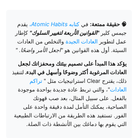
🧠 حقيقة ممتعة:
في
كتابه
Atomic Habits
،
يقدم
جيمس كلير
"القوانين الأربعة لتغيير السلوك"
كإطار
عمل لتطوير
العادات الجيدة
والتخلص من العادات
السيئة. أول هذه القوانين هو
"اجعل الأمر واضحًا. "
يؤكد هذا المبدأ على تصميم بيئتك ومحفزاتك لجعل
العادات المرغوبة أكثر وضوحًا وأسهل في البدء.
لتنفيذ
ذلك، يقترح Clear استراتيجيات مثل "
تراكم
العادات
"، والتي تربط عادة جديدة بواحدة موجودة
بالفعل. على سبيل المثال، بعد صب قهوتك
الصباحية، يمكنك التأمل لمدة دقيقة واحدة على
الفور. تستفيد هذه الطريقة من الارتباطات الطبيعية
التي يقوم بها دماغك بين الأنشطة ذات الصلة.