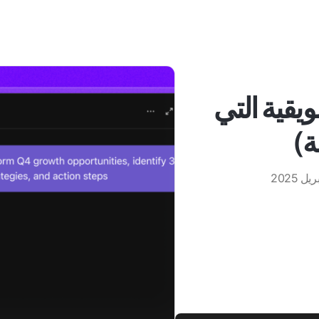
سويقية التي
ة)