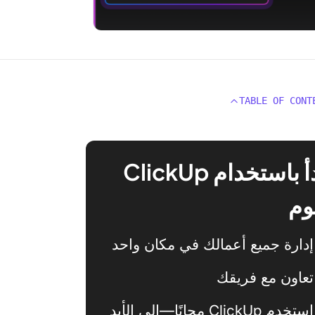
TABLE OF CONT
ابدأ باستخدام ClickUp
وم
إدارة جميع أعمالك في مكان واحد
تعاون مع فريقك
استخدم ClickUp مجانًا—إلى الأبد