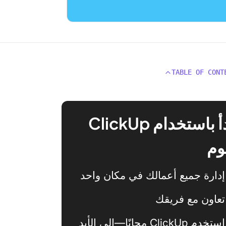
TABLE OF CONT
ابدأ باستخدام ClickUp
وم
إدارة جميع أعمالك في مكان واحد
تعاون مع فريقك
استخدم ClickUp مجانًا—إلى الأبد