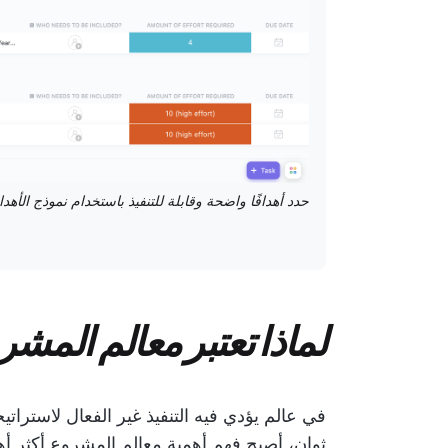
لماذا تعتبر معالم المش
في عالم يؤدي فيه التنفيذ غير الفعال لاسترات
ثوانٍ، أصبح فهم أهمية معالم المشروع أكثر