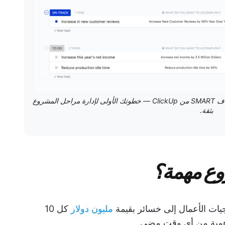
حدد أهدافًا واضحة وقابلة للتنفيذ باستخدام نموذج الأهداف SMART من ClickUp — خطوتك الأولى لإدارة مراحل المشروع
بثقة.
روع مهمة؟
يجيات الأعمال إلى خسائر بقيمة
مليون دولار
كل 10
 أهمية من أي وقت مضى.