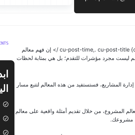
ENTS
. cu-post-time,. cu-post-title {color: #7b68ee !important;}&amp;lt;br /> إن فهم معالم
معالم ليست مجرد مؤشرات للتقدم؛ بل هي بمثابة لحظات
إدارة المشاريع، فستستفيد من هذه المعالم لتتبع مسار
الي
لم المشروع، من خلال تقديم أمثلة واقعية على معالم
ح مشروعك.