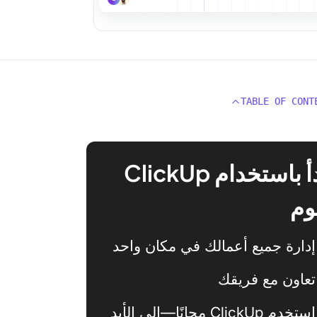
TABLE OF CONT
ابدأ باستخدام ClickUp
وم
إدارة جميع أعمالك في مكان واحد
تعاون مع فريقك
استخدم ClickUp مجانًا—إلى الأبد