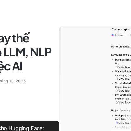
ay thế
 LLM, NLP
ệc AI
háng 10, 2025
 cho Hugging Face: