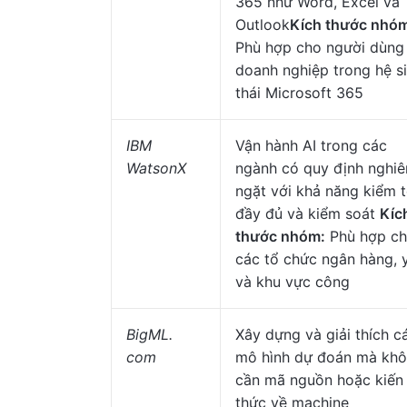
365 như Word, Excel và
Outlook
Kích thước nhó
Phù hợp cho người dùng
doanh nghiệp trong hệ s
thái Microsoft 365
IBM
Vận hành AI trong các
WatsonX
ngành có quy định nghi
ngặt với khả năng kiểm 
đầy đủ và kiểm soát
Kíc
thước nhóm:
Phù hợp c
các tổ chức ngân hàng, y
và khu vực công
BigML.
Xây dựng và giải thích c
com
mô hình dự đoán mà kh
cần mã nguồn hoặc kiến
thức về machine