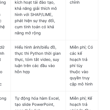
hông
kích hoạt tái đào tạo,
chỉnh
khả năng giải thích mô
c
hình với SHAP/LIME,
c
phát hiện sự thay đổi,
 hệ
cụm tính toán có khả
năng mở rộng
 dữ
Hiểu hình ảnh/biểu đồ,
Miễn phí; Có
ảnh
thực thi Python thời gian
các kế
t
thực, tóm tắt video, suy
hoạch trả
luận trên các đầu vào
phí tùy
ho
hỗn hợp
thuộc vào
quyền truy
c
cập mô hình
rong
Tự động hóa hàm Excel,
Miễn phí; Kế
tạo slide PowerPoint,
hoạch trả