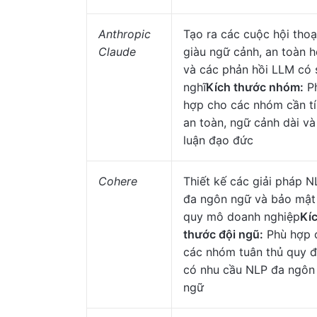
Anthropic
Tạo ra các cuộc hội thoạ
Claude
giàu ngữ cảnh, an toàn 
và các phản hồi LLM có 
nghĩ
Kích thước nhóm:
P
hợp cho các nhóm cần t
an toàn, ngữ cảnh dài và
luận đạo đức
Cohere
Thiết kế các giải pháp N
đa ngôn ngữ và bảo mật
quy mô doanh nghiệp
Kí
thước đội ngũ:
Phù hợp 
các nhóm tuân thủ quy đ
có nhu cầu NLP đa ngôn
ngữ