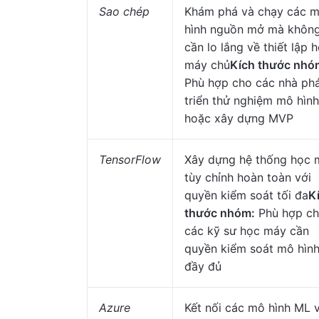
Sao chép
Khám phá và chạy các 
hình nguồn mở mà khôn
cần lo lắng về thiết lập 
máy chủ
Kích thước nhó
Phù hợp cho các nhà ph
triển thử nghiệm mô hình
hoặc xây dựng MVP
TensorFlow
Xây dựng hệ thống học 
tùy chỉnh hoàn toàn với
quyền kiểm soát tối đa
K
thước nhóm:
Phù hợp c
các kỹ sư học máy cần
quyền kiểm soát mô hìn
đầy đủ
Azure
Kết nối các mô hình ML 