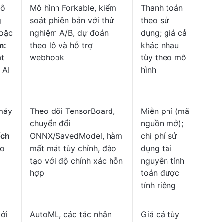
mô
Mô hình Forkable, kiểm
Thanh toán
g
soát phiên bản với thử
theo sử
hoặc
nghiệm A/B, dự đoán
dụng; giá cả
m:
theo lô và hỗ trợ
khác nhau
át
webhook
tùy theo mô
 AI
hình
máy
Theo dõi TensorBoard,
Miễn phí (mã
chuyển đổi
nguồn mở);
ích
ONNX/SavedModel, hàm
chi phí sử
ho
mất mát tùy chỉnh, đào
dụng tài
tạo với độ chính xác hỗn
nguyên tính
h
hợp
toán được
tính riêng
với
AutoML, các tác nhân
Giá cả tùy