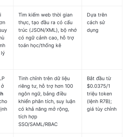
i
Tìm kiếm web thời gian
Dựa trên
hơn
thực, tạo đầu ra có cấu
cách sử
suy
trúc (JSON/XML), bộ nhớ
dụng
hù
có ngữ cảnh cao, hỗ trợ
ính
toán học/thống kê
 lý
LP
Tinh chỉnh trên dữ liệu
Bắt đầu từ
 ở
riêng tư, hỗ trợ hơn 100
$0.0375/1
ch
ngôn ngữ, bảng điều
triệu token
cho
khiển phân tích, suy luận
(lệnh R7B);
ịnh
có khả năng mở rộng,
giá tùy chỉnh
tích hợp
SSO/SAML/RBAC