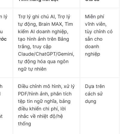
n lý
Trợ lý ghi chú AI, Trợ lý
Miễn phí
a
tự động, Brain MAX, Tìm
vĩnh viễn,
ệu
kiếm AI doanh nghiệp,
tùy chỉnh có
ước
tạo hình ảnh trên Bảng
sẵn cho
trắng, truy cập
doanh
Claude/ChatGPT/Gemini,
nghiệp
tự động hóa qua ngôn
ngữ tự nhiên
h
Điều chỉnh mô hình, xử lý
Dựa trên
I
PDF/hình ảnh, phân tích
cách sử
tệp tin ngữ nghĩa, bảng
dụng
điều khiển chi phí, lời
át
nhắc về nhiệt độ/hệ
thống