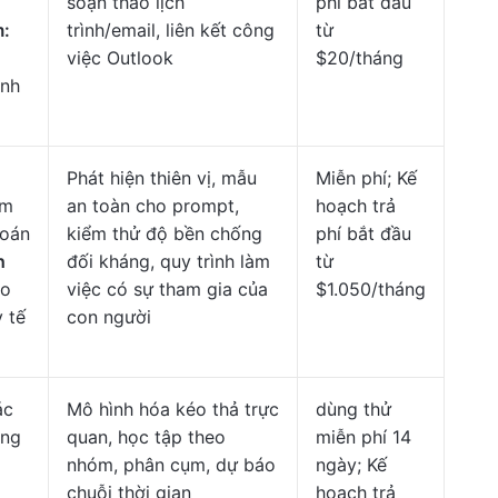
soạn thảo lịch
phí bắt đầu
m:
trình/email, liên kết công
từ
việc Outlook
$20/tháng
inh
Phát hiện thiên vị, mẫu
Miễn phí; Kế
êm
an toàn cho prompt,
hoạch trả
toán
kiểm thử độ bền chống
phí bắt đầu
h
đối kháng, quy trình làm
từ
ho
việc có sự tham gia của
$1.050/tháng
 tế
con người
ác
Mô hình hóa kéo thả trực
dùng thử
ông
quan, học tập theo
miễn phí 14
nhóm, phân cụm, dự báo
ngày; Kế
chuỗi thời gian
hoạch trả