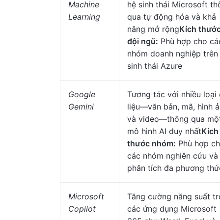
Machine
hệ sinh thái Microsoft t
Learning
qua tự động hóa và khả
năng mở rộng
Kích thướ
đội ngũ:
Phù hợp cho cá
nhóm doanh nghiệp trên
sinh thái Azure
Google
Tương tác với nhiều loại
Gemini
liệu—văn bản, mã, hình 
và video—thông qua mộ
mô hình AI duy nhất
Kích
thước nhóm:
Phù hợp c
các nhóm nghiên cứu và
phân tích đa phương thứ
Microsoft
Tăng cường năng suất t
Copilot
các ứng dụng Microsoft