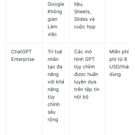
Google
liệu,
Không
Sheets,
gian
Slides và
Làm
cuộc họp
việc
ChatGPT
Trí tuệ
Các mô
Miễn phí; g
Enterprise
nhân
hình GPT
phí từ 8
tạo đa
tùy chỉnh
USD/tháng
năng
được huấn
dùng
với khả
luyện dựa
năng
trên tệp tin
tùy
nội bộ
chỉnh
sâu
rộng