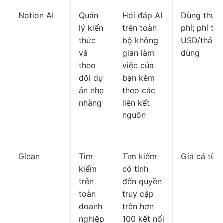
Notion AI
Quản
Hỏi đáp AI
Dùng thử 
lý kiến
trên toàn
phí; phí từ
thức
bộ không
USD/tháng
và
gian làm
dùng
theo
việc của
dõi dự
bạn kèm
án nhẹ
theo các
nhàng
liên kết
nguồn
Glean
Tìm
Tìm kiếm
Giá cả tùy 
kiếm
có tính
trên
đến quyền
toàn
truy cập
doanh
trên hơn
nghiệp
100 kết nối