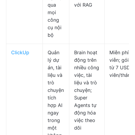
qua
với RAG
mọi
công
cụ nội
bộ
ClickUp
Quản
Brain hoạt
Miễn phí v
lý dự
động trên
viễn; gói tr
án, tài
nhiều công
từ 7 USD/t
liệu và
việc, tài
viên/tháng
trò
liệu và trò
chuyện
chuyện;
tích
Super
hợp AI
Agents tự
ngay
động hóa
trong
việc theo
một
dõi