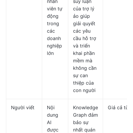
nhân
suy luận
viên tự
của trợ lý
động
ảo giúp
trong
giải quyết
các
các yêu
doanh
cầu hỗ trợ
nghiệp
và triển
lớn
khai phần
mềm mà
không cần
sự can
thiệp của
con người
Người viết
Nội
Knowledge
Giá cả tùy 
dung
Graph đảm
AI
bảo sự
được
nhất quán