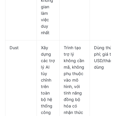
không
gian
làm
việc
duy
nhất
Dust
Xây
Trình tạo
Dùng thử 
dựng
trợ lý
phí; giá từ
các trợ
không cần
USD/tháng
lý AI
mã, không
dùng
tùy
phụ thuộc
chỉnh
vào mô
trên
hình, với
toàn
tính năng
bộ hệ
đồng bộ
thống
hóa có
công
nhận thức