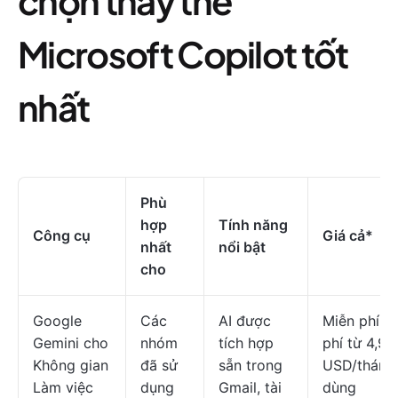
chọn thay thế
Microsoft Copilot tốt
nhất
Phù
hợp
Tính năng
Công cụ
Giá cả*
nhất
nổi bật
cho
Google
Các
AI được
Miễn phí; g
Gemini cho
nhóm
tích hợp
phí từ 4,99
Không gian
đã sử
sẵn trong
USD/tháng
Làm việc
dụng
Gmail, tài
dùng