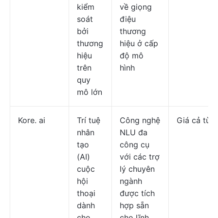
kiểm
về giọng
soát
điệu
bởi
thương
thương
hiệu ở cấp
hiệu
độ mô
trên
hình
quy
mô lớn
Kore. ai
Trí tuệ
Công nghệ
Giá cả tùy 
nhân
NLU đa
tạo
công cụ
(AI)
với các trợ
cuộc
lý chuyên
hội
ngành
thoại
được tích
dành
hợp sẵn
cho
cho lĩnh