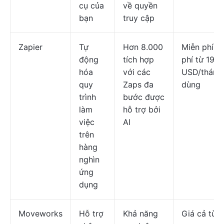
cụ của
về quyền
bạn
truy cập
Zapier
Tự
Hơn 8.000
Miễn phí; g
động
tích hợp
phí từ 19,9
hóa
với các
USD/tháng
quy
Zaps đa
dùng
trình
bước được
làm
hỗ trợ bởi
việc
AI
trên
hàng
nghìn
ứng
dụng
Moveworks
Hỗ trợ
Khả năng
Giá cả tùy 