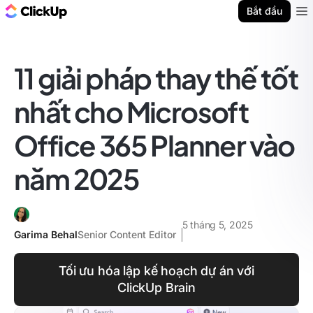
ClickUp Blog
Bắt đầu
Ope
11 giải pháp thay thế tốt
nhất cho Microsoft
Office 365 Planner vào
năm 2025
5 tháng 5, 2025
Garima Behal
Senior Content Editor
Tối ưu hóa lập kế hoạch dự án với
ClickUp Brain