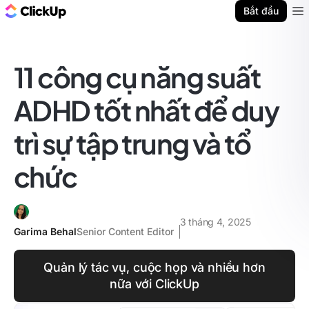
ClickUp Blog
Bắt đầu
Ope
11 công cụ năng suất
ADHD tốt nhất để duy
trì sự tập trung và tổ
chức
3 tháng 4, 2025
Garima Behal
Senior Content Editor
Quản lý tác vụ, cuộc họp và nhiều hơn
nữa với ClickUp