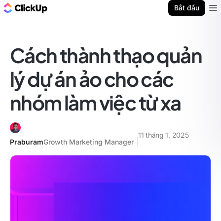
ClickUp Blog
Bắt đầu
Ope
Cách thành thạo quản
lý dự án ảo cho các
nhóm làm việc từ xa
11 tháng 1, 2025
Praburam
Growth Marketing Manager