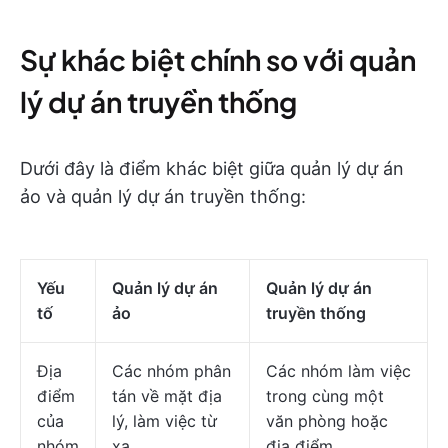
Sự khác biệt chính so với quản
lý dự án truyền thống
Dưới đây là điểm khác biệt giữa quản lý dự án
ảo và quản lý dự án truyền thống:
Yếu
Quản lý dự án
Quản lý dự án
tố
ảo
truyền thống
Địa
Các nhóm phân
Các nhóm làm việc
điểm
tán về mặt địa
trong cùng một
của
lý, làm việc từ
văn phòng hoặc
nhóm
xa
địa điểm