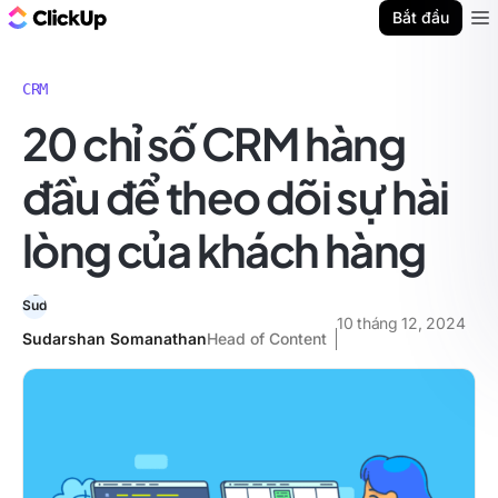
ClickUp Blog
Bắt đầu
Ope
CRM
20 chỉ số CRM hàng
đầu để theo dõi sự hài
lòng của khách hàng
10 tháng 12, 2024
Sudarshan Somanathan
Head of Content