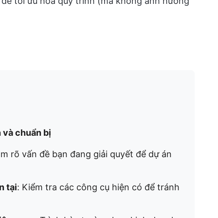
để tối ưu hóa quy trình (mà không ảnh hưởng
h và chuẩn bị
àm rõ vấn đề bạn đang giải quyết để dự án
 tại
: Kiểm tra các công cụ hiện có để tránh