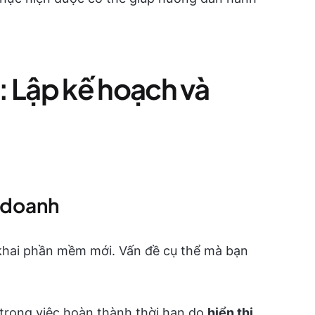
i: Lập kế hoạch và
h doanh
n khai phần mềm mới. Vấn đề cụ thể mà bạn
trong việc hoàn thành thời hạn do
hiển thị