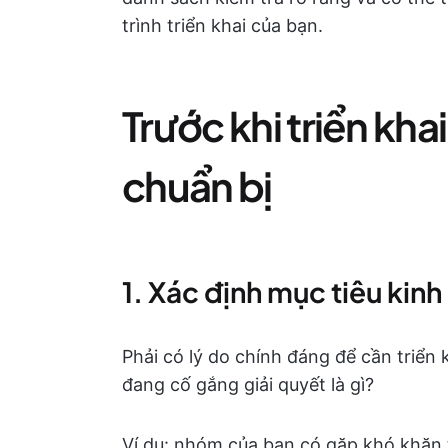
trình triển khai của bạn.
Trước khi triển kha
chuẩn bị
1. Xác định mục tiêu kin
Phải có lý do chính đáng để cần triể
đang cố gắng giải quyết là gì?
Ví dụ: nhóm của bạn có gặp khó khăn 