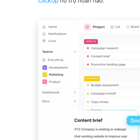
ClickUp
hỗ trợ hoàn hảo.