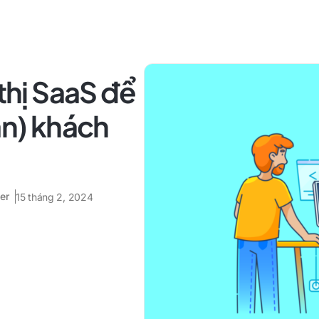
 thị SaaS để
ân) khách
er
15 tháng 2, 2024