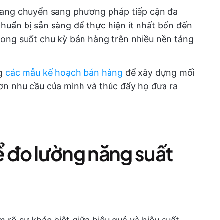
đang chuyển sang phương pháp tiếp cận đa
huẩn bị sẵn sàng để thực hiện ít nhất bốn đến
rong suốt chu kỳ bán hàng trên nhiều nền tảng
g
các mẫu kế hoạch bán hàng
để xây dựng mối
ơn nhu cầu của mình và thúc đẩy họ đưa ra
ể đo lường năng suất
m rõ sự khác biệt giữa hiệu quả và hiệu suất