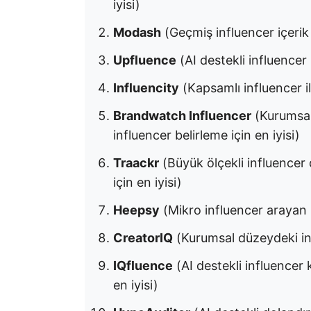
iyisi)
Modash
(Geçmiş influencer içerik 
Upfluence
(AI destekli influencer k
Influencity
(Kapsamlı influencer ili
Brandwatch Influencer
(Kurumsal
influencer belirleme için en iyisi)
Traackr
(Büyük ölçekli influence
için en iyisi)
Heepsy
(Mikro influencer arayan kü
CreatorIQ
(Kurumsal düzeydeki inf
IQfluence
(AI destekli influencer
en iyisi)