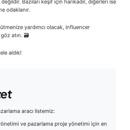
ldir. Bazıları keşif için harikadır, diğerleri ise
ne odaklanır.
rütmenize yardımcı olacak, influencer
göz atın. 🗃️
ele aldık!
zet
azarlama aracı listemiz:
önetimi ve pazarlama proje yönetimi için en