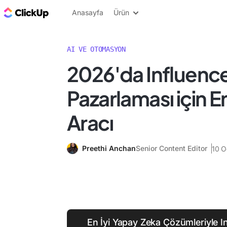
ClickUp Blog
Anasayfa
Ürün
AI VE OTOMASYON
2026'da Influenc
Pazarlaması için En 
Aracı
Preethi Anchan
Senior Content Editor
10 
En İyi Yapay Zeka Çözümleriyle In