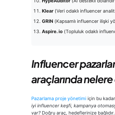
HypeAuditor
(AI destekli dolandırıc
Klear
(Veri odaklı influencer analiti
GRIN
(Kapsamlı influencer ilişki yö
Aspire. io
(Topluluk odaklı influenc
Influencer pazarla
araçlarında nelere 
Pazarlama proje yönetimi
için bu kadar
iyi influencer keşfi, kampanya otomasyo
var?
Doğru araç, hedeflerinize bağlıdır.