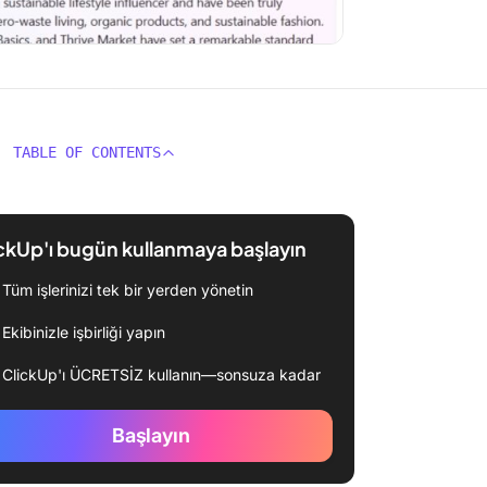
TABLE OF CONTENTS
ckUp'ı bugün kullanmaya başlayın
Tüm işlerinizi tek bir yerden yönetin
Ekibinizle işbirliği yapın
ClickUp'ı ÜCRETSİZ kullanın—sonsuza kadar
Başlayın