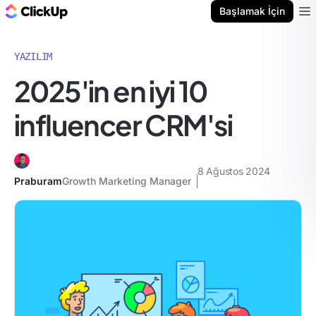
ClickUp Blog
Başlamak İçin
Ope
YAZILIM
2025'in en iyi 10
influencer CRM'si
8 Ağustos 2024
Praburam
Growth Marketing Manager