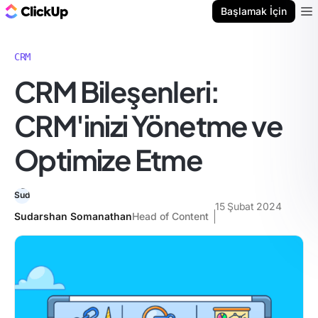
ClickUp Blog
Başlamak İçin
Ope
CRM
CRM Bileşenleri:
CRM'inizi Yönetme ve
Optimize Etme
15 Şubat 2024
Sudarshan Somanathan
Head of Content