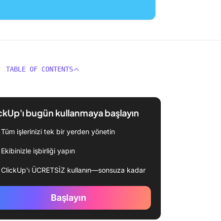
TABLE OF CONTENTS
ckUp'ı bugün kullanmaya başlayın
Tüm işlerinizi tek bir yerden yönetin
Ekibinizle işbirliği yapın
ClickUp'ı ÜCRETSİZ kullanın—sonsuza kadar
Başlayın