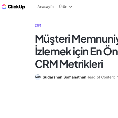
ClickUp Blog
Anasayfa
Ürün
CRM
Müşteri Memnuniy
İzlemek için En Ö
CRM Metrikleri
Sudarshan Somanathan
Head of Content